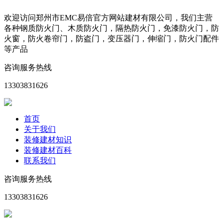
欢迎访问郑州市EMC易倍官方网站建材有限公司，我们主营
各种钢质防火门、木质防火门，隔热防火门，免漆防火门，防
火窗，防火卷帘门，防盗门，变压器门，伸缩门，防火门配件
等产品
咨询服务热线
13303831626
首页
关于我们
装修建材知识
装修建材百科
联系我们
咨询服务热线
13303831626