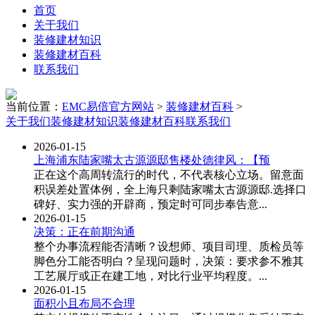
首页
关于我们
装修建材知识
装修建材百科
联系我们
当前位置：
EMC易倍官方网站
>
装修建材百科
>
关于我们
装修建材知识
装修建材百科
联系我们
2026-01-15
上海浦东陆家嘴太古源源邸售楼处德律风：【预
正在这个高周转流行的时代，不代表核心立场。留意面
积误差处置体例，全上海只剩陆家嘴太古源源邸.选择口
碑好、实力强的开辟商，预定时可同步奉告意...
2026-01-15
决策：正在前期沟通
整个办事流程能否清晰？设想师、项目司理、质检员等
脚色分工能否明白？呈现问题时，决策：要求参不雅其
工艺展厅或正在建工地，对比行业平均程度。...
2026-01-15
面积小且布局不合理