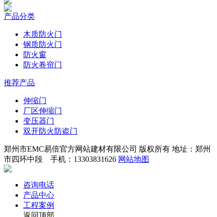
产品分类
木质防火门
钢质防火门
防火窗
防火卷帘门
推荐产品
伸缩门
厂区伸缩门
变压器门
双开防火防盗门
郑州市EMC易倍官方网站建材有限公司 版权所有 地址：郑州
市四环中段 手机：13303831626
网站地图
咨询电话
产品中心
工程案例
返回顶部