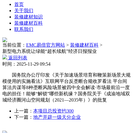
首页
关于我们
装修建材知识
装修建材百科
联系我们
当前位置：
EMC易倍官方网站
>
装修建材百科
>
新型电力系统让绿能“超长续航”经济日报报业
返回列表
时间：2025-11-29 09:54
国务院办公厅印发《关于加速场景培育和鞭策新场景大规
模使用的实施看法》互联网平台反垄断合规收罗看法 平台间
算法共谋等8种垄断风险场景被四中全会解读·市场最前沿一度
电的担任！能够“解锁”哪些新机缘？国务院关于《成渝地域双
城经济圈河山空间规划（2021—2035年）》的批复
上一篇：
本项目总投资约300
下一篇：
地产开辟一级天分企业