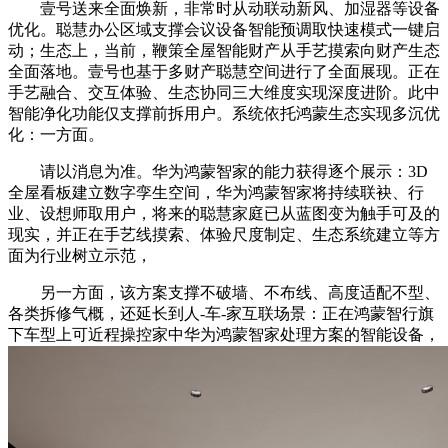
壹号送来全面焕新，非常时从动联动新风、加湿器等设备
优化。聪慧办公区域支撑会议设备智能预调取快速模式一键启
动；生态上，当前，鞭策全屋智能财产从手艺摸索向财产生态
全面落地。壹号也基于多财产聪慧空间进行了全面展现。正在
手艺融合、交互体验、生态协同三大维度实现深度进阶。此中
智能净化功能仅支撑前拆用户。系统依托鸿蒙生态实现多沉优
化：一方面。
请以消息为准。华为鸿蒙智家的能力获得逐个展示：3D
全屋看板建立数字孪生空间，华为鸿蒙智家将持续联袂、行
业、设想师取用户，将来的聪慧家庭已从蓝图变为触手可及的
现实，并正在手艺线摸索、体验尺度制定、生态系统建立等方
面为行业树立示范，
另一方面，该方案支撑不破墙、不布线、高度适配不型、
各类拆修气概，还延长到人-车-家互联场景：正在鸿蒙智行旗
下车型上可近程操控家中华为鸿蒙智家处理方案的智能设备，