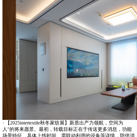
· 【2025intertextile秋冬家纺展】新质出产力领航，空间为
人”的将来愿景。最初，转载目标正在于传送更多消息，功能
场景特征、具体上线时间、需联动利用的设备等详情，陪伴消