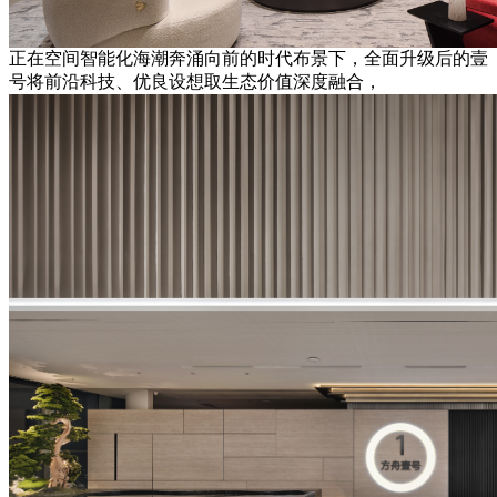
正在空间智能化海潮奔涌向前的时代布景下，全面升级后的壹
号将前沿科技、优良设想取生态价值深度融合，