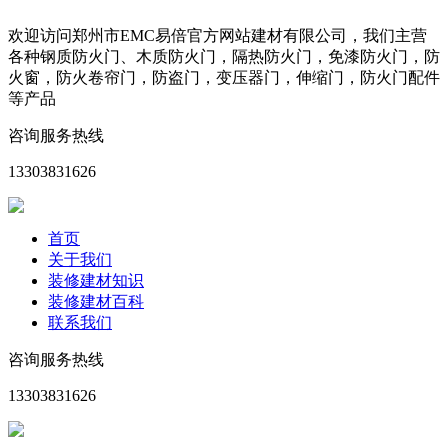
欢迎访问郑州市EMC易倍官方网站建材有限公司，我们主营
各种钢质防火门、木质防火门，隔热防火门，免漆防火门，防
火窗，防火卷帘门，防盗门，变压器门，伸缩门，防火门配件
等产品
咨询服务热线
13303831626
首页
关于我们
装修建材知识
装修建材百科
联系我们
咨询服务热线
13303831626