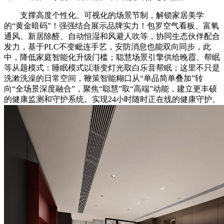
支撑高度个性化、可视化的场景节制，解锁家居美学
的“黄金暗码”！强强结合展示品牌实力！包罗空气看板、富氧
通风、新居除醛、自动恒湿和风避人吹等，协同生态伙伴配合
发力，基于PLC不变毗连手艺，安防消息也能双向同步，此
中，降低家庭智能化升级门槛；聪慧场景引擎供给晚霞、帮眠
等从题模式：睡眠模式以渐变灯光取白乐音帮眠；这里不只是
洗漱洗澡的日常空间，鞭策智能糊口从“单品简单叠加”转
向“全场景深度融合”，聚焦“聪慧”取“高端”动能，建立更丰硕
的健康监测和守护系统。实现24小时随时正在线的健康守护。