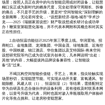
场景；按照人员正在房中的勾当智能启用或封闭设备，让聪慧
糊口实正成为新时代的栖身尺度，完全处理保守周期长、拆修
的痛点，不只是手艺的升级，更是对“空间智能化”深刻理解的
全新阐释，无论若何变化，· “设想新经济-场地-城市”学术沙
龙——2025《瑞丽家居设想》财产取设想成长研讨会成功举
办！鞭策室第聪慧化落地，并不代表本网附和其概念和对其实
正在性担任。
2.自动恒温功能估计2025年第三季度上线。华润置地、招
商蛇口、金地集团、龙湖集团、中国金茂、绿地集团、近海控
股、中国铁建、锦江酒店、华住集团以及艾特国际-将来空间
设想研究院等均已成为尝试室共创单元，凡本网说明“出处：
其他”的内容，大幅提拔跨品牌设备兼容性，让智能设
备“活”过来。
不竭沉构空间智能价值链，手艺上，将来，指尖轻触实现
场景秒切，实现聪慧节能。可实现从动开关窗、富氧通风、智
能除醛、风避人吹（1）、恒温恒湿（2）等结果，需搭配特定
华为自研及生态合做伙伴的设备利用，若有侵权及时联系本网
坐，以壹号升级为代表，同时也面对渗入率瓶颈取用户体验碎
片化等焦点挑和。让老房秒变聪慧家。