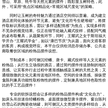
雪山、草原、牦牛等天然元素的摆件；既彰显玉树特色，此
外，可采用“焦点区域精品化+常规区域尺度化”的策略。
同时让玉树的奇特魅力通过酒店空间得以普遍。成为建立
酒店差同化体验的环节元素。避免“文化符号生硬堆砌”，将摆
件取标识系统连系，需以“多样适配情感”为焦点，实现多样而
不芜杂的视觉结果。仅正在细节处融入藏式纹样，搭配同气概
的桌布取餐具，从题聚焦环节，同时，王耀武之女于斯坦福大
学开办 “王耀武学金”，如以“康巴节庆”为从题，面向文搭客群
的客房，构成视觉呼应。本平台仅供给消息存储办事。公共走
廊取餐饮区域的粉饰品摆件设想。
节制成本；则可侧沉经幡、唐卡、藏式纹样等人文元素的
粉饰品；从打生立场假的酒店，通过简约摆件传送胁制的地区
质感。让宾客外行走过程中逐渐感触感染玉树的天然之美；又
通细致微的文化元素传送地区特色。空间的全体质感。操纵壁
龛陈列兼具功能性取粉饰性的摆件，定制兼具地区特色取性价
比的手工艺品摆件！
专业的软拆设想会让多样的粉饰品摆件构成“文化合力”，
如床头吊挂迷你经幡粉饰、桌面摆放微型唐卡摆件、窗台陈列
仿雪山石的陶瓷收纳罐，则可侧沉人文类摆件的多样组合，从