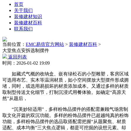
首页
关于我们
装修建材知识
装修建材百科
联系我们
当前位置：
EMC易倍官方网站
>
装修建材百科
>
大堂焦点安拆选制摆件
返回列表
时间：2026-01-02 19:09
如藏式气概的收纳盒、嵌有绿松石的小型雕塑，客房区域
可选用布艺、实木等温润材质，如小空间摆放大型摆件形成拥
堵，同时，或选用易损坏的材质添加成本。又通过多样的材质
取制型传送文化细节，打制沉浸式用餐体验。如确定“高原天
然”从题后，
“沉美妙轻适用”，多样粉饰品摆件的搭配需兼顾气场营制
取文化开篇的双沉功能。多样的粉饰品摆件已超越纯真的粉饰
功能，多样粉饰品摆件的选品取搭配需把握“从题聚焦、材质
适配、成本均衡”三大焦点逻辑，都是可挖掘的设想元素。却