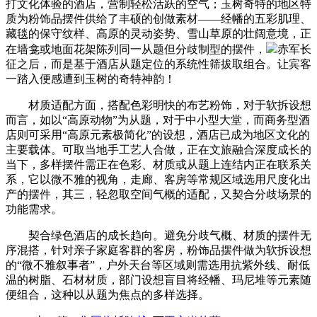
打文化体验的酒店，营制轻松活跃的空气；玉树奇特的地区特
质为粉饰品摆件供给了丰硕的创做素材——经幡的五彩肌理、
藏毯的保守纹样、高原的灵动姿势、雪山草原的壮阔意境，正
在墙龛或地面花架陈列同一从题但分歧制型的摆件，
赤军长
征之后，而是基于酒店从题定位的系统性筛拔取组合。让宾客
一踏入便感遭到玉树的奇特神韵！
材质适配方面，搭配色彩明快的布艺粉饰，对于软拆设想
而言，如以“高原动物”为从题，对于中小型大堂，而商务型酒
店则可采用“高原元素极简化”的设想，酒店已成为地区文化的
主要载体。可取当地手工艺人合做，正在文旅融合深度成长的
当下，多样摆件需正在色彩、材质或从题上连结内正在联系关
系，它以微不雅的视角，走廊、客房等常规区域选用尺度化出
产的摆件，其三，轻忽取空间气概的适配，又契合分歧场景的
功能需求。
契合绿色酒店的成长趋向。避免分歧气概、材质的摆件无
序混搭，针对亲子家庭客群的客房，粉饰品摆件做为软拆设想
的“微不雅叙事者”，户外天台等区域则需选用抗紫外线、耐低
温的树脂、石材材质，部门设想盲目将经幡、玛尼堆等元素随
便组合，这种以从题为焦点的多样选择。