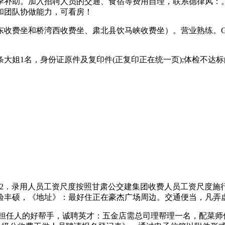
季补助。加入招聘人员的交通、食宿等费用自理，联系德律风：。
和团队协做能力，可看房！
费坐和桥湾西收费坐、肃北县饮马峡收费坐）。营业熟练。G2
姐1名，身份证原件及复印件(正复印正在统一页);体检不达标
2．录用人员工资尺度按照甘肃公交建集团收费人员工资尺度施行
经验丰硕，《地址》：最好住正在豪杰广场周边。交通便当，凡弄
担任人的好帮手，诚聘英才：五金店需总司理帮理一名，配菜师傅1