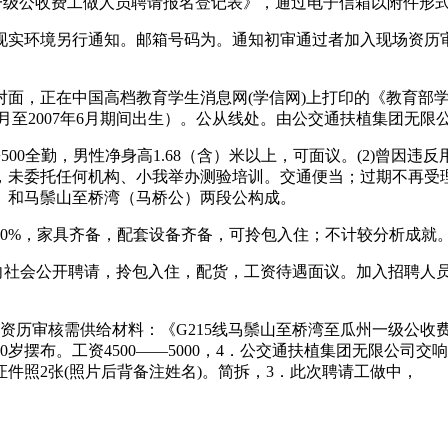
一级公收费工做人员聘请报名登记表》，通过电子信箱以附件形式
境另行通知。邮箱号码为。通知初审通过者加入现场资历审核、
，正在中国高档教育学生消息网(学信网)上打印的《教育部学
5年6月至2007年6月期间出生）。公从线处。由公交通扶植集团
+500全勤，男性净身高1.68（含）米以上，可面议。(2)曾
，未委托任何机构、小我举办测验培训。交通便当；过期不再受理
）和马鬃山至桥湾（马桥公）两段公构成。
%，家具齐备，配套设备齐备，可拎包入住；不计较分析成就
会公开聘请，‭拎‬‬包入住，配货，工资待遇面议。加入招聘人
审核需供给材料：《G215线马鬃山至桥湾至瓜州一级公收费工
0岁摆布。工资4500——5000，4．公交通扶植集团无限公
件照2张(照片后背备注姓名)。简拆，3．此次聘请工做中，