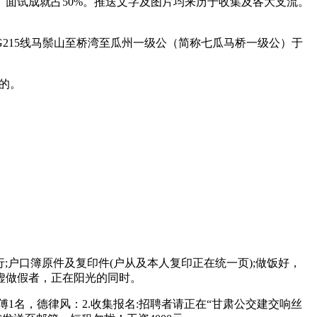
面试成就占50%。推送文字及图片均来历于收集及各大支流。
15线马鬃山至桥湾至瓜州一级公（简称七瓜马桥一级公）于
的。
;户口簿原件及复印件(户从及本人复印正在统一页);做饭好，
虚做假者，正在阳光的同时。
名，德律风：2.收集报名:招聘者请正在“甘肃公交建交响丝