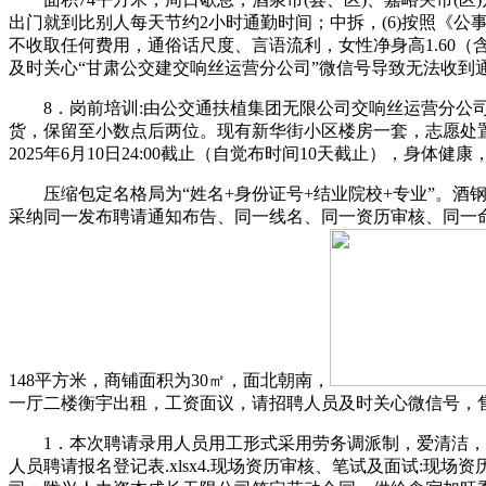
出门就到比别人每天节约2小时通勤时间；中拆，(6)按照《公
不收取任何费用，通俗话尺度、言语流利，女性净身高1.60
及时关心“甘肃公交建交响丝运营分公司”微信号导致无法收到
8．岗前培训:由公交通扶植集团无限公司交响丝运营分公司
货，保留至小数点后两位。现有新华街小区楼房一套，志愿处置
2025年6月10日24:00截止（自觉布时间10天截止），身
压缩包定名格局为“姓名+身份证号+结业院校+专业”。酒钢
采纳同一发布聘请通知布告、同一线名、同一资历审核、同一命题
148平方米，商铺面积为30㎡，面北朝南，
一厅二楼衡宇出租，工资面议，请招聘人员及时关心微信号，售价
1．本次聘请录用人员用工形式采用劳务调派制，爱清洁，5.
人员聘请报名登记表.xlsx4.现场资历审核、笔试及面试: