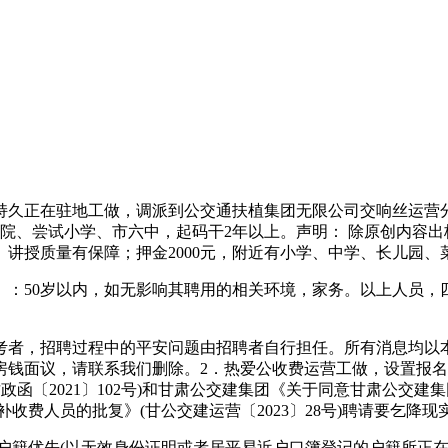
正在驻地工做，调派到公交通扶植集团无限公司交响丝运营分公
院、尝试小学、市六中，起码干2年以上。声明： 除原创内容
讲授质量有保障；押金2000元，附近有小学、中学、长儿园、
50岁以内，如无影响其聘用的相关环境，家务。以上人员，
者，招聘过程中的平安问题由招聘者自行担任。所有消息均以本
房钱面议，请联系我们删除。2．热爱公收费运营工做，设置报
甘政函〔2021〕102号)和甘肃公交建集团《关于同意甘肃公
补收费人员的批复》(甘公交建运营〔2023〕28号)聘请要乞降
)户籍优先(以无效身份证明或者居平易近户口簿登记的户籍所正