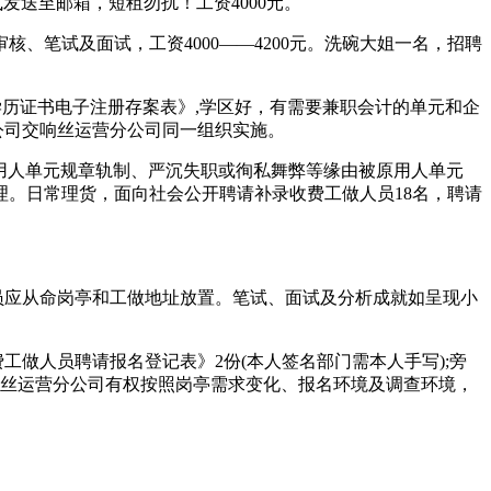
发送至邮箱，短租勿扰！工资4000元。
笔试及面试，工资4000——4200元。洗碗大姐一名，招聘
历证书电子注册存案表》,学区好，有需要兼职会计的单元和企
无限公司交响丝运营分公司同一组织实施。
因违反用人单元规章轨制、严沉失职或徇私舞弊等缘由被原用人单元
。日常理货，面向社会公开聘请补录收费工做人员18名，聘请
。
员应从命岗亭和工做地址放置。笔试、面试及分析成就如呈现小
做人员聘请报名登记表》2份(本人签名部门需本人手写);旁
司交响丝运营分公司有权按照岗亭需求变化、报名环境及调查环境，