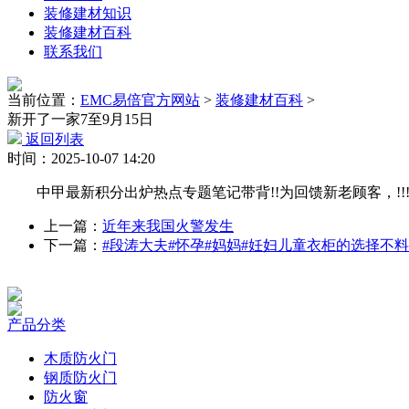
装修建材知识
装修建材百科
联系我们
当前位置：
EMC易倍官方网站
>
装修建材百科
>
新开了一家7至9月15日
返回列表
时间：2025-10-07 14:20
中甲最新积分出炉热点专题笔记带背!!为回馈新老顾客，!!
上一篇：
近年来我国火警发生
下一篇：
#段涛大夫#怀孕#妈妈#妊妇儿童衣柜的选择不
产品分类
木质防火门
钢质防火门
防火窗