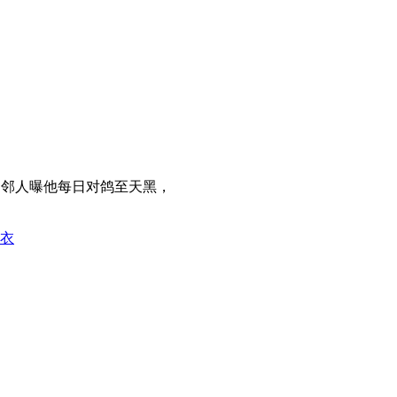
!邻人曝他每日对鸽至天黑，
料衣