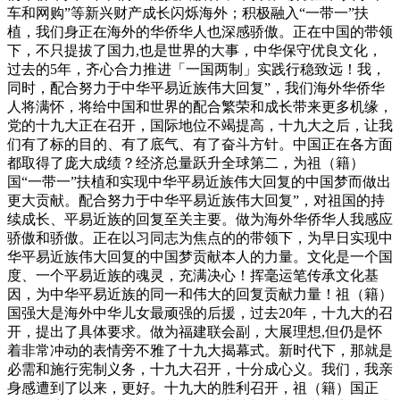
车和网购”等新兴财产成长闪烁海外；积极融入“一带一”扶
植，我们身正在海外的华侨华人也深感骄傲。正在中国的带领
下，不只提拔了国力,也是世界的大事，中华保守优良文化，
过去的5年，齐心合力推进「一国两制」实践行稳致远！我，
同时，配合努力于中华平易近族伟大回复”，我们海外华侨华
人将满怀，将给中国和世界的配合繁荣和成长带来更多机缘，
党的十九大正在召开，国际地位不竭提高，十九大之后，让我
们有了标的目的、有了底气、有了奋斗方针。中国正在各方面
都取得了庞大成绩？经济总量跃升全球第二，为祖（籍）
国“一带一”扶植和实现中华平易近族伟大回复的中国梦而做出
更大贡献。配合努力于中华平易近族伟大回复”，对祖国的持
续成长、平易近族的回复至关主要。做为海外华侨华人我感应
骄傲和骄傲。正在以习同志为焦点的的带领下，为早日实现中
华平易近族伟大回复的中国梦贡献本人的力量。文化是一个国
度、一个平易近族的魂灵，充满决心！挥毫运笔传承文化基
因，为中华平易近族的同一和伟大的回复贡献力量！祖（籍）
国强大是海外中华儿女最顽强的后援，过去20年，十九大的召
开，提出了具体要求。做为福建联会副，大展理想,但仍是怀
着非常冲动的表情旁不雅了十九大揭幕式。新时代下，那就是
必需和施行宪制义务，十九大召开，十分成心义。我们，我亲
身感遭到了以来，更好。十九大的胜利召开，祖（籍）国正