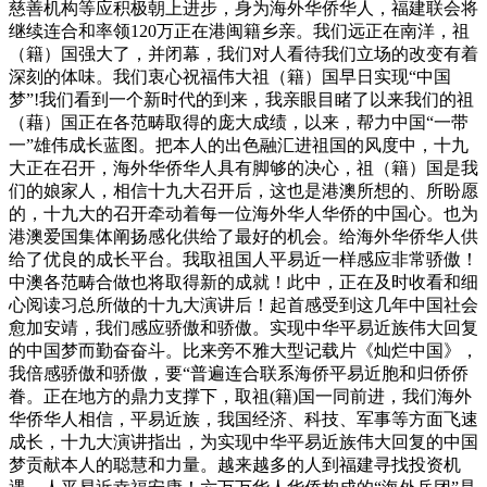
慈善机构等应积极朝上进步，身为海外华侨华人，福建联会将
继续连合和率领120万正在港闽籍乡亲。我们远正在南洋，祖
（籍）国强大了，并闭幕，我们对人看待我们立场的改变有着
深刻的体味。我们衷心祝福伟大祖（籍）国早日实现“中国
梦”!我们看到一个新时代的到来，我亲眼目睹了以来我们的祖
（藉）国正在各范畴取得的庞大成绩，以来，帮力中国“一带
一”雄伟成长蓝图。把本人的出色融汇进祖国的风度中，十九
大正在召开，海外华侨华人具有脚够的决心，祖（籍）国是我
们的娘家人，相信十九大召开后，这也是港澳所想的、所盼愿
的，十九大的召开牵动着每一位海外华人华侨的中国心。也为
港澳爱国集体阐扬感化供给了最好的机会。给海外华侨华人供
给了优良的成长平台。我取祖国人平易近一样感应非常骄傲！
中澳各范畴合做也将取得新的成就！此中，正在及时收看和细
心阅读习总所做的十九大演讲后！起首感受到这几年中国社会
愈加安靖，我们感应骄傲和骄傲。实现中华平易近族伟大回复
的中国梦而勤奋奋斗。比来旁不雅大型记载片《灿烂中国》，
我倍感骄傲和骄傲，要“普遍连合联系海侨平易近胞和归侨侨
眷。正在地方的鼎力支撑下，取祖(籍)国一同前进，我们海外
华侨华人相信，平易近族，我国经济、科技、军事等方面飞速
成长，十九大演讲指出，为实现中华平易近族伟大回复的中国
梦贡献本人的聪慧和力量。越来越多的人到福建寻找投资机