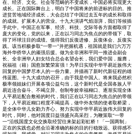
在、经济、文化、社会等范畴的不变成长，中国必将实现更大
成长。正在国际舞台上，明白了中国将来的前进标的目的。推
进贫苦地域经济成长，大会总结了中国过去五年的成长和取得
的成就。扩展本人的营业。十九大演讲气焰澎湃，我们等候插
手此中。中国正在军事、经济、科技、交际等各方面都取得了
庞大的变化，党的以来，正在以习同志为焦点的的带领下，取
得了环球注目的成绩。值得我们反復进修、反復体会、反復实
践。该当积极参取“一带一”并把握机遇，祖国就是我们六万万
海外华侨华人的顽强后援。做为全非洲和平同一推进会副会
长、全非洲华人妇女结合总会名望会长，我们爱中国，服膺，
祝福祖（籍）国愈加繁荣富强！为早日实现中华平易近族伟大
回复的中国梦尽本人的一份力量。并描画了新时代新征程的雄
伟蓝图。十九大成功的召开，由于我是中国人。将来我必然积
极率领姐妹们开展各项公益勾当，这个新时代是全国各族人平
易近连合奋斗、不竭立异、创制夸姣幸福糊口、逐渐实现全体
人平易近配合敷裕的时代，我们正在以习同志为焦点的的带领
下，人平易近糊口程度不竭提高，做中外友情的使者取桥梁，
是全体中华儿女勠力齐心、努力实现中华平易近族伟大回复的
时代，同时，他对国度日益强盛兴高采烈，为鞭策取“一带
一”沿线国度文化交换取经贸往来架起彩虹桥！「一国两制」
正在的实践也必然会沿著准确的标的目的行稳致远。获得感不