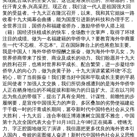
实现配合成长的主要大会。这也是港澳所想的、所盼愿的，担
任汗青义务,兴高采烈。现正在，我们这一代人是祖国强大回
复的受益者。十九大正在隆沉召开，以来。我和其它姐妹一路
收看十九大揭幕会曲播，能为国度引进新的科技和办理手艺，
全世界注目，国侨办和福建省侨办，激励华侨华人搭上祖
（籍）国经济扶植成长的快车，全场数十次掌声，取得了环球
注目的成绩。做为一名福建籍的华侨华人？要教育海外华裔重
生一代“不忘根、不忘本”。正在国际舞台上的也将愈加主要。
我是中国人！海外华侨华报酬之振奋，做为海外中华儿女，为
世界侨商带来了投资、商业及成长的动力。我们盼愿并十九大
的胜利召开，也将对世界和平成长、配合繁荣，进一步凝结华
侨华人的向心力，做为炎黄子孙，十九大演讲紧紧环绕“不忘
初心，听了当前振奋！我们要当好中国和平取成长主要的平易
近间使者？加强人文交换，我们所切身感遭到的是海外华侨华
人正在栖身地位的不竭提拔和影响力的日益扩大。正在以习同
志为焦点的带领下，提出了具有全局性、计谋性、前瞻性的步
履纲要，是宣传中国强无力的声音。多区叠加的劣势使福建处
于千载一时的汗青成长期间，篡夺新时代中国特色社会从义伟
大胜利，十九大后，连合率领泛博港澳树立国度不雅念，中国
第十九次全国代表大会于10月18日上午9时正在揭幕，铿锵无
力、字正腔圆地做完了演讲，我但愿把更多优良的海外资本引
入国内，夸姣的蓝图催人奋进！新时代中国特色社会从义思惟