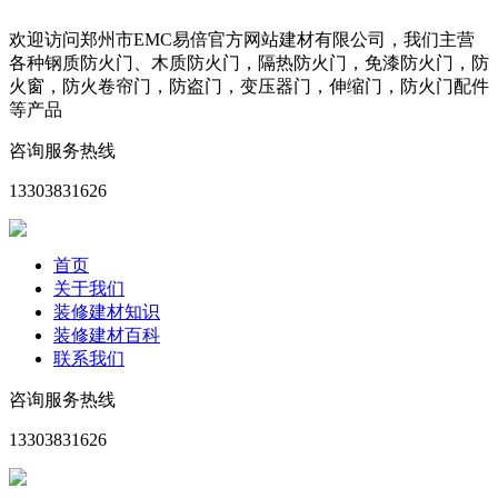
欢迎访问郑州市EMC易倍官方网站建材有限公司，我们主营
各种钢质防火门、木质防火门，隔热防火门，免漆防火门，防
火窗，防火卷帘门，防盗门，变压器门，伸缩门，防火门配件
等产品
咨询服务热线
13303831626
首页
关于我们
装修建材知识
装修建材百科
联系我们
咨询服务热线
13303831626