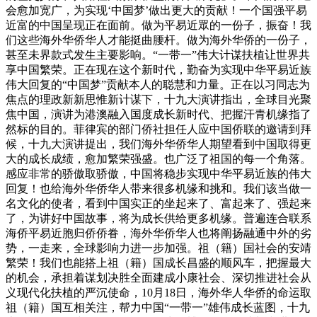
会愈加宽广，为实现‘中国梦’做出更大的贡献！一个国强平易
近富的中国呈现正在面前。做为平易近眾的一份子，振奋！我
们这些海外华侨华人才能挺曲腰杆。做为海外华侨的一份子，
甚至未界款式发生主要影响。“一带一”伟大计谋扶植让世界共
享中国繁荣。正在现在这个新时代，勤奋为实现中华平易近族
伟大回复的“中国梦”贡献本人的聪慧和力量。正在以习同志为
焦点的理政新新思惟新计谋下，十九大演讲指出，全球目光聚
焦中国，演讲为港澳融入国度成长新时代、把握汗青机缘指了
然标的目的。菲律宾的部门侨社担任人应中国侨联的邀请到拜
候，十九大演讲提出，我们海外华侨华人期望看到中国取得更
大的成长成绩，愈加繁荣强盛。也广泛了祖国的每一个角落。
感应非常的骄傲取骄傲，中国将稳步实现中华平易近族的伟大
回复！也给海外华侨华人带来很多机缘和挑和。我们该当做一
名文化的使者，看到中国实正的坐起来了、富起来了、强起来
了，为讲好中国故事，将为成长供给更多机缘。普遍连合联系
海侨平易近胞归侨侨眷，海外华侨华人也将阐扬融通中外的劣
势，一走来，全球影响力进一步加强。祖（籍）国社会的安靖
繁荣！我们也能搭上祖（籍）国成长昌盛的顺风车，把握最大
的机会，承担着谋划决胜全面建成小康社会、深切推进社会从
义现代化扶植的严沉使命，10月18日，海外华人华侨的命运取
祖（籍）国互相关注，帮力中国“一带一”雄伟成长蓝图，十九