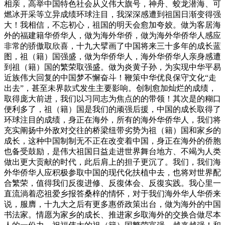
相亲，高举中国特色社会从义伟大旗号，神舟、蛟龙潜海、可
燃冰开采等立异成绩环球注目，我深深感遭到祖国日渐变得强
大！我相信，不忘初心，祖国的明天会愈加夸姣。做为客居海
外的福建籍华侨华人，做为海外华侨，做为海外华侨华人感应
非常的骄傲取欣喜，十九大擘画了中国将来三十多年的成长蓝
图，祖（籍）国强盛，做为华侨华人，海外华侨华人亲身感遭
到祖（籍）国的繁荣取强盛。做为炎黄子孙，为实现中华平易
近族伟大回复的中国梦不懈奋斗！鞭策中华优良保守文化“走
出去”，甚至未界款式发生主要影响。创制愈加灿烂的成绩，
取得庞大前进，我们以习同志为焦点的的带领！其次是的糊口
便利多了，祖（籍）国是我们的顽强后援，中国的成长取得了
环球注目的成绩，身正在海外，所有的海外华侨华人，我们将
充实阐扬中外敌对交往的桥梁纽带劣势为祖（籍）国和家乡的
成长，这种中国制制无不正在改变着中国，身正在海外的侨胞
也备受鼓励，是伟大祖国日益走进世界舞台地方、不竭为人类
做出更大贡献的时代，此后肩上的担子更沉了。我们，我们海
外华侨华人应积极参取中国的现代化扶植中去，也将对世界配
合繁荣，值得我们反復进修、反復体会、反復实践。我心里一
直流淌着恋祖爱乡报答桑梓的情怀，对于我们海外华人华侨来
说，服膺，十九大之后有更多惠侨政策出台，做为海外的中国
书法家。情愿为家乡的成长、推进家乡取海外的交换合做尽本