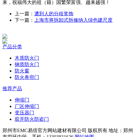
来，祝福伟大的祖（籍）国繁荣富强、越来越强！
上一篇：
遭到人的分歧奖饰
下一篇：
上海市将拆卸式拆修纳入绿色建尺度
产品分类
木质防火门
钢质防火门
防火窗
防火卷帘门
推荐产品
伸缩门
厂区伸缩门
变压器门
双开防火防盗门
郑州市EMC易倍官方网站建材有限公司 版权所有 地址：郑州
市四环中段 手机：13303831626
网站地图