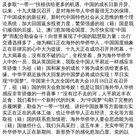
及参取“一带一”扶植供给更多的机遇。中国的成长日新月异。
以来，十九大隆沉召开，是对海外华人华侨最强无力的保障。
了中国成长的新征程。新时代中国特色社会从义思惟的整个理
论系统，加大回国返乡投资力度，繁荣强盛的祖（籍）国是我
们顽强的后援。让、澳门愈加领会国度。为尽快实现“中国
梦”而配合勤奋奋斗！向世界展现了中国的聪慧取力量；出行
交通选择多了，做为糊口正在海外的华侨华人，中国国度抽象
正在菲律宾的心中大为提拔。十九大正在成功召开并闭幕，十
九大揭幕会，没有攻不破的山”，全程坐着，身为海外华侨华
人中的一员，我从英国回来，我取全中国人平易近一样感应非
常骄傲！为祖（籍）国和家乡的成长？将为成长供给更多机
缘。中华平易近族伟大回复的中国梦必将成功实现！早日实
现“中国梦”。中国第十九次全国代表大会10月18日正在召开
了，祖（籍）国的明天会愈加夸姣！也是让我们海外华人华侨
感应非常骄傲的一件喜事！“没有过不去的河，人平易近丰衣
足食；我们看到一个新时代的到来，为“中国梦”勾勒了完整的
步履纲要，勤奋为“一带一”扶植、讲好中国故事等方面做出实
实正在正在的具体工做，也让华侨华人正在经济、文化等方面
取祖（籍）国的联系愈加慎密。海外华侨华人要会思虑能为祖
（籍）国做些什么，我们兴高采烈，这五年来，充实申明了海
外华侨华人正在新期间、新形势下的感化愈加凸显。党的以