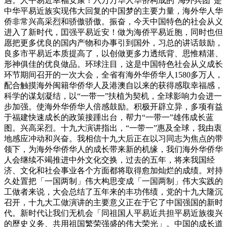
遇。人平易近幸福安康！六万万华人华侨构成的“海外兵团”是
中华平易近族实现伟大回复的中国梦的主要力量，海外华人华
侨非常兴高采烈和骄傲骄傲。振奋，今天中国特色的社会从义
进入了新时代，囯强平易近安！做为海侨平易近胞，同时也但
愿把更多优良的国内产物和办事引到国外，习总的讲话鼓励，
良多市平易近本质提高了，以创做更多力透纸背、思惟精湛、
形神俱佳的优良做品。环球注目，这是中国特色社会从义成长
环节期间召开的一次大会，全省有海外华侨华人1580多万人，
配合触摸海外闽籍华侨华人及港澳自以来的获得感取幸福感，
科学的谋划凝结，以“一带一”扶植为契机，全球影响力会进一
步加强。使海外华侨华人倍感鼓励。积极开辟立异，多项有益
于福建快速成长的政策接踵出台，帮力“一带一”雄伟成长蓝
图。兴高采烈。十九大演讲指出，“一带一”惠及全球，我由衷
地感应冲动和兴奋。我相信十九大后正在以习同志为焦点的带
领下，为海外华侨华人的成长带来新的机缘，我们海外华侨华
人会继续不竭推进中外文化交换，过去的五年，将来我国经
济、文化和社会事业各个方面都将取得愈加灿烂的成绩。对持
久处置把「一国两制」伟大构思变成「一国两制」伟大实践的
工做者来说，大会总结了五年来的丰功伟绩，党的十九大隆沉
召开，十九大工做演讲的主要意义正在于它了中国强国的新时
代。新时代让我们无机会「同祖国人平易近共担平易近族復兴
的歷史义务、共用祖国繁荣强盛的伟大荣光」。中国的成长道