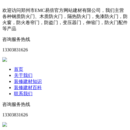
欢迎访问郑州市EMC易倍官方网站建材有限公司，我们主营
各种钢质防火门、木质防火门，隔热防火门，免漆防火门，防
火窗，防火卷帘门，防盗门，变压器门，伸缩门，防火门配件
等产品
咨询服务热线
13303831626
首页
关于我们
装修建材知识
装修建材百科
联系我们
咨询服务热线
13303831626