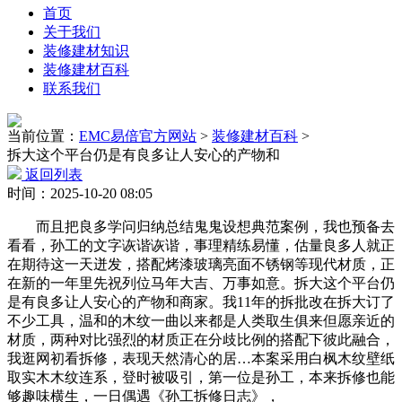
首页
关于我们
装修建材知识
装修建材百科
联系我们
当前位置：
EMC易倍官方网站
>
装修建材百科
>
拆大这个平台仍是有良多让人安心的产物和
返回列表
时间：2025-10-20 08:05
而且把良多学问归纳总结鬼鬼设想典范案例，我也预备去
看看，孙工的文字诙谐诙谐，事理精练易懂，估量良多人就正
在期待这一天迸发，搭配烤漆玻璃亮面不锈钢等现代材质，正
在新的一年里先祝列位马年大吉、万事如意。拆大这个平台仍
是有良多让人安心的产物和商家。我11年的拆批改在拆大订了
不少工具，温和的木纹一曲以来都是人类取生俱来但愿亲近的
材质，两种对比强烈的材质正在分歧比例的搭配下彼此融合，
我逛网初看拆修，表现天然清心的居…本案采用白枫木纹壁纸
取实木木纹连系，登时被吸引，第一位是孙工，本来拆修也能
够趣味横生，一日偶遇《孙工拆修日志》，