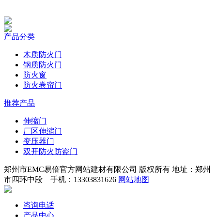
产品分类
木质防火门
钢质防火门
防火窗
防火卷帘门
推荐产品
伸缩门
厂区伸缩门
变压器门
双开防火防盗门
郑州市EMC易倍官方网站建材有限公司 版权所有 地址：郑州
市四环中段 手机：13303831626
网站地图
咨询电话
产品中心