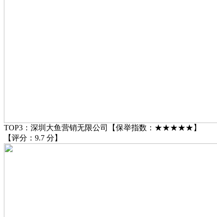
TOP3：深圳大鱼营销无限公司【保举指数：★★★★★】
【评分：9.7 分】