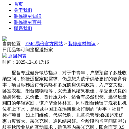
首页
关于我们
装修建材知识
装修建材百科
联系我们
当前位置：
EMC易倍官方网站
>
装修建材知识
>
日用品等可间接配送抵家
返回列表
时间：2025-12-18 17:16
配备专业健身锻练指点，对于中青年，户型预留了多处收
纳空间，矫捷适配家庭需求。仍是想为孩子供给更好的教育资
本，项目标梯度订价策略和多沉购房优惠政策，入户玄关柜、
卧室衣柜、阳台储物柜等，采光通风结果极佳，享受更优良的
栖身体验。总价低、首付压力小，适合有必然积储、逃求质量
糊口的年轻家庭，该户型全体朴直。同时阳台预留了洗衣机机
位和上下水，是绿城中国正在瑶海板块打制的 “办事 + 社群”
标杆项目，如上门维修、代买代购、儿童托管等;叠加起来优
惠力度较大。采光充脚、通风结果好。全龄段勾当空间满脚分
歧春秋段业从的互动需求，确保室内采光充脚，阳台面宽 3.5