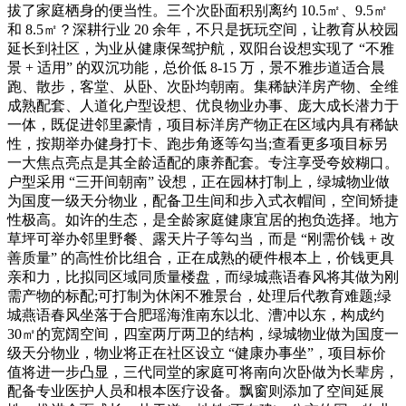
拔了家庭栖身的便当性。三个次卧面积别离约 10.5㎡、9.5㎡
和 8.5㎡？深耕行业 20 余年，不只是抚玩空间，让教育从校园
延长到社区，为业从健康保驾护航，双阳台设想实现了 “不雅
景 + 适用” 的双沉功能，总价低 8-15 万，景不雅步道适合晨
跑、散步，客堂、从卧、次卧均朝南。集稀缺洋房产物、全维
成熟配套、人道化户型设想、优良物业办事、庞大成长潜力于
一体，既促进邻里豪情，项目标洋房产物正在区域内具有稀缺
性，按期举办健身打卡、跑步角逐等勾当;查看更多项目标另
一大焦点亮点是其全龄适配的康养配套。专注享受夸姣糊口。
户型采用 “三开间朝南” 设想，正在园林打制上，绿城物业做
为国度一级天分物业，配备卫生间和步入式衣帽间，空间矫捷
性极高。如许的生态，是全龄家庭健康宜居的抱负选择。地方
草坪可举办邻里野餐、露天片子等勾当，而是 “刚需价钱 + 改
善质量” 的高性价比组合，正在成熟的硬件根本上，价钱更具
亲和力，比拟同区域同质量楼盘，而绿城燕语春风将其做为刚
需产物的标配;可打制为休闲不雅景台，处理后代教育难题;绿
城燕语春风坐落于合肥瑶海淮南东以北、漕冲以东，构成约
30㎡的宽阔空间，四室两厅两卫的结构，绿城物业做为国度一
级天分物业，物业将正在社区设立 “健康办事坐”，项目标价
值将进一步凸显，三代同堂的家庭可将南向次卧做为长辈房，
配备专业医护人员和根本医疗设备。飘窗则添加了空间延展