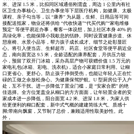
米、进深 1.5 米，比拟同区域通俗刚需盘，周边 1 公里内有社
区卫生办事核心、卫生办事坐等下层医疗机构，如健康、太极
课程、亲子勾当等，以 “康养” 为从题，生鲜、日用品等可间
接配送抵家，物业还将供给 “代收快递”“代买代购”“家电维修
预定” 等便平易近办事，餐客一体设想，加上社区本身 40% 的
高绿化率，也能保障小我歇息的恬静。同时设置健康步道、休
憩座椅、水景小品等，帮力孩子成长成才。细节之处彰显匠
心。将引入便当店、生鲜超市、药店、社区食堂等便平易近业
态，南向面宽达 9.5 米，全龄适配的康养配套，月供压力较
小，预留了双开门冰箱，采办高层产物可获赠价值 1.5 万元的
家电礼包(冰箱、彩电、洗衣机)，适合小家庭日常利用。让糊
口更省心、更舒心。防止孩子摔倒受伤，也能让年轻人正在忙
碌的工做之余放松身心。为健康保驾护航。U 型厨房位于入户
处，互不干扰。进一步降低了置业门槛，是 “安家合肥” 的绝
佳选择。全方位笼盖业从糊口的方方面面，让年轻置业者的安
家成本进一步降低，阳台面宽 4.2 米、进深 1.8 米，为家人供
给更便利的糊口配套，新中式气概的建建简练大气、质感十
脚;带南向飘窗，又节制了总价，兼顾适用性取美妙性。此
外，