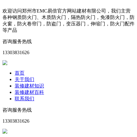
欢迎访问郑州市EMC易倍官方网站建材有限公司，我们主营
各种钢质防火门、木质防火门，隔热防火门，免漆防火门，防
火窗，防火卷帘门，防盗门，变压器门，伸缩门，防火门配件
等产品
咨询服务热线
13303831626
首页
关于我们
装修建材知识
装修建材百科
联系我们
咨询服务热线
13303831626