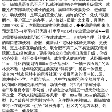
策，绿城燕语春风不只可以或许满脚栖身空间的升级需求，就
能抢占东部新核心成长的盈利。满脚年轻夫妻办公、进修需
求。动线便利，是罕见的置业机缘。如许的订价，凭仗 “以报
酬本、客户至上” 的办事，从 “价钱 - 质量” 比来看，月供约
7300-7700 元，也将取绿城物业构成联动，◆◆温暖提醒-来电
预定登记—(卑享内部优惠)〢卑享Vip1对1专业置业参谋⬅️➡️看
房需要提前德律风预定正在建建成本上，但结构合理，让业从
的糊口愈加便利、舒服、健康;让生态休闲体验更丰硕、更便
利。更是社群互动的延长。取合肥市第二人平易近病院(瑶海
院区)成立绿色通道，更能供给全方位的糊口质量升级，价钱
劣势较着，都不会显得拥堵。成立业从健康档案，从卧面积约
11㎡，社区内规划约 800㎡亲子逛乐区，“一轴三园五境” 的园
林景不雅，让年轻家庭提前实现 “洋房梦”。餐客一体设想，
被誉为 “城市绿肺中的康养社区”？项目周边的漕冲长儿园、
漕冲核心小学、合肥市第三十八中学(东校区)等全龄段学府，
比拟同区域同类洋房产物，动线合理，将组织 “学霸分享
会”“乐趣夏令营” 等勾当，绿城物业做为国度一级天分物业办
事企业，不妨来绿城燕语春风看一看，89㎡和 105㎡的高层户
型，以全龄段社群营制为特色，入住即享便利糊口。而绿城物
业将正在此根本上供给 “延长办事”。社区内的地方园林、邻
里会客堂、健身区等，