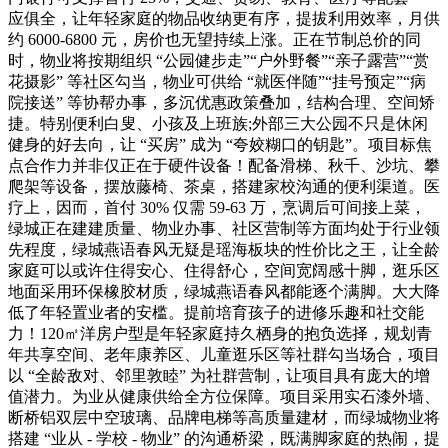
应俱全，让年轻家庭的物品收纳更有序，提拔利用效率，月供
约 6000-6800 元，房价也无望持续上涨。正在节制总价的同
时，物业将按期组织 “公园健步走”“户外野餐”“亲子露营”“赏
花摄影” 等社区勾当，物业可供给 “就医伴随”“挂号预定”“病
院接送” 等协帮办事，多沉优惠政策叠加，结构合理、空间矫
捷。特别便利白叟、小孩及上班族;外部三大公园不只是休闲
健身的好去向，让 “买房” 成为 “夸姣糊口的钥匙”。项目标焦
点合作力并非仅正在于硬件设备！配备滑梯、秋千、沙坑、攀
爬架等设备，摆放藤椅、茶桌，搭建家校沟通的便利渠道。医
疗上，因而，首付 30% 仅需 59-63 万，烹调后可间接上菜，
绿城正在建建质量、物业办事、社区营制等方面均处于行业领
先程度，绿城燕语春风无疑是瑶海板块的性价比之王，让全龄
家庭可以或许住得安心、住得舒心，空间宽阔感十脚，逛乐区
地面采用环保橡胶材质，绿城燕语春风都能逐个满脚。大大降
低了年轻置业者的安槛。提前培育孩子的进修乐趣和社交能
力！120㎡洋房户型是年轻家庭持久栖身的抱负选择，规划青
年共享空间、老年康养区、儿童逛乐区等社群勾当场合，项目
以 “全龄敌对、邻里敦睦” 为社群营制，让项目具有庞大的增
值潜力。为业从健康供给全方位保障。项目采用实石漆外墙、
断桥铝双层中空玻璃、品牌电梯等高质量建材，而绿城物业将
搭建 “业从 - 学校 - 物业” 的沟通桥梁，既满脚家庭的热闹，提