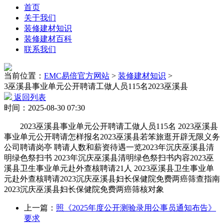
首页
关于我们
装修建材知识
装修建材百科
联系我们
当前位置：
EMC易倍官方网站
>
装修建材知识
>
3巫溪县事业单元公开聘请工做人员115名2023巫溪县
返回列表
时间：2025-08-30 07:30
2023巫溪县事业单元公开聘请工做人员115名 2023巫溪县
事业单元公开聘请怎样报名2023巫溪县若笨旅逛开辟无限义务
公司聘请岗亭 聘请人数和薪资待遇一览2023年沉庆巫溪县清
明绿色祭扫书 2023年沉庆巫溪县清明绿色祭扫书内容2023巫
溪县卫生事业单元赴外查核聘请21人 2023巫溪县卫生事业单
元赴外查核聘请2023沉庆巫溪县妇长保健院免费两癌筛查指南
2023沉庆巫溪县妇长保健院免费两癌筛核对象
上一篇：
照《2025年度公开测验录用公事员通知布告》
要求