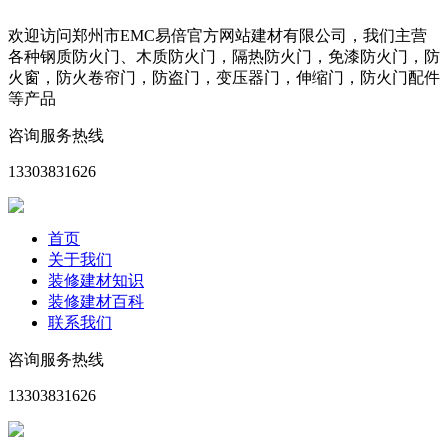
欢迎访问郑州市EMC易倍官方网站建材有限公司，我们主营
各种钢质防火门、木质防火门，隔热防火门，免漆防火门，防
火窗，防火卷帘门，防盗门，变压器门，伸缩门，防火门配件
等产品
咨询服务热线
13303831626
首页
关于我们
装修建材知识
装修建材百科
联系我们
咨询服务热线
13303831626