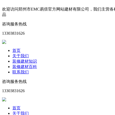
欢迎访问郑州市EMC易倍官方网站建材有限公司，我们主营
品
咨询服务热线
13303831626
首页
关于我们
装修建材知识
装修建材百科
联系我们
咨询服务热线
13303831626
首页
关于我们