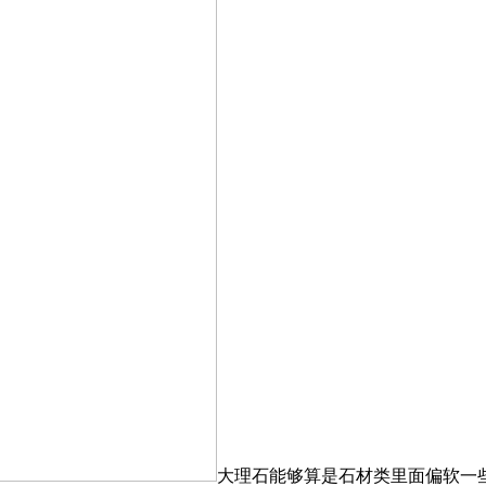
大理石能够算是石材类里面偏软一