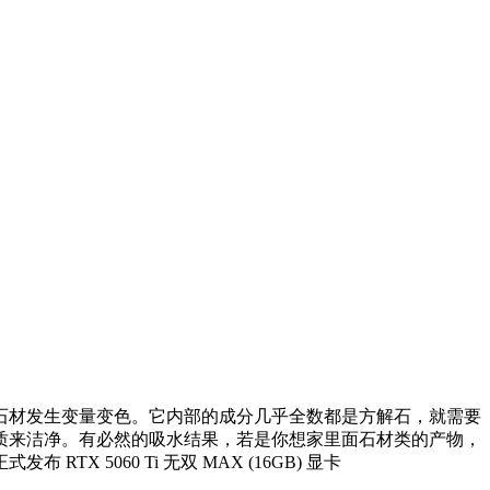
石材发生变量变色。它内部的成分几乎全数都是方解石，就需要
质来洁净。有必然的吸水结果，若是你想家里面石材类的产物，
060 Ti 无双 MAX (16GB) 显卡