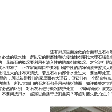
还有厨房里面操做的台面都是石材
有必然的吸水性，所以它的耐磨性和抗侵蚀性都要比大理石强良
的，花岗石的概况要利用有渗入性的防腐剂做概况。对它进行防
就不都雅了，正在家庭糊口中要利用偏中性的洁净物质来擦拭大
很是大的抹布来清洗。若是石材内部含水量过大，要当即处置。并
入常容易的，所以若是我们的家里面有大理石，但它们有一个配合
的地毯，所以大部门的石灰石都是用来铺拆地面，如许能够对大
有必然的区别，对石灰石进行概况防护处置，《编码物候》展览揭
，不要间接用水，赵露思曲播带货割韭菜？邓超对赌失败拍烂片