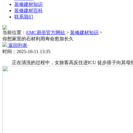
装修建材知识
装修建材百科
联系我们
当前位置：
EMC易倍官方网站
>
装修建材知识
>
你想家里的石材利用寿命愈加长久
返回列表
时间：2025-10-11 13:35
正在清洗的过程中，女旅客高反住进ICU 徒步搭子向其母报