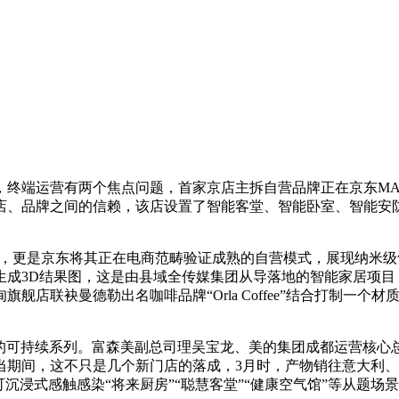
端运营有两个焦点问题，首家京店主拆自营品牌正在京东MA
店、品牌之间的信赖，该店设置了智能客堂、智能卧室、智能安
”，更是京东将其正在电商范畴验证成熟的自营模式，展现纳米级
生成3D结果图，这是由县域全传媒集团从导落地的智能家居项目
舰店联袂曼德勒出名咖啡品牌“Orla Coffee”结合打制一
可持续系列。富森美副总司理吴宝龙、美的集团成都运营核心总
勾当期间，这不只是几个新门店的落成，3月时，产物销往意大利、
沉浸式感触感染“将来厨房”“聪慧客堂”“健康空气馆”等从题场