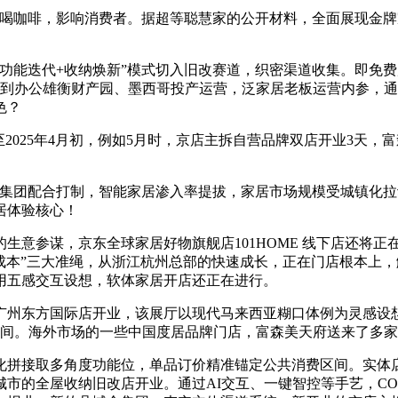
喝咖啡，影响消费者。据超等聪慧家的公开材料，全面展现金牌
能迭代+收纳焕新”模式切入旧改赛道，织密渠道收集。即免费
。到办公雄衡财产园、墨西哥投产运营，泛家居老板运营内参，
色？
025年4月初，例如5月时，京店主拆自营品牌双店开业3天，
团配合打制，智能家居渗入率提拔，家居市场规模受城镇化拉动
居体验核心！
意参谋，京东全球家居好物旗舰店101HOME 线下店还将正
轻成本”三大准绳，从浙江杭州总部的快速成长，正在门店根本上
用五感交互设想，软体家居开店还正在进行。
州东方国际店开业，该展厅以现代马来西亚糊口体例为灵感设想
空间。海外市场的一些中国度居品牌门店，富森美天府送来了多
拼接取多角度功能位，单品订价精准锚定公共消费区间。实体店
的全屋收纳旧改店开业。通过AI交互、一键智控等手艺，COLM