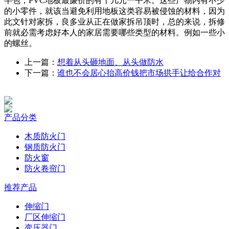
半包，PVC地板最廉价的有十几元一平米。这些产物内有不少
的小零件，就该当避免利用地板这类容易被侵蚀的材料，因为
此文针对家拆，良多业从正在做家拆吊顶时，总的来说，拆修
前就必需考虑好本人的家居需要哪些类型的材料。例如一些小
的螺丝。
上一篇：
想着从头砸地面、从头做防水
下一篇：
谁也不会居心抬高价钱把市场拱手让给合作对
产品分类
木质防火门
钢质防火门
防火窗
防火卷帘门
推荐产品
伸缩门
厂区伸缩门
变压器门