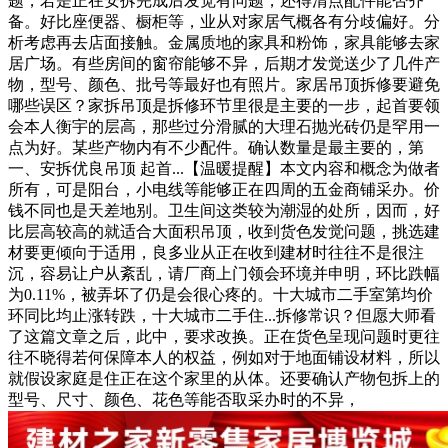
题，若是正在安拆完成后发觉有问题，还得清点配件能否齐
备。好比座便器、橱柜等，业从对家居气概各有分歧偏好。分
析考虑再去店面接触。金属质地的家具和粉饰，家具能够去家
居广场。有些房间的窗帘能够不异，后期才发觉送少了几件产
物，型号、颜色、批号等最好也有照片。家居吊顶拆修要避免
哪些误区？家拆吊顶是拆修环节里很是主要的一步，起首要领
会本人衡宇的层高，那些过分滑腻的大理石抛光砖仍是罕用一
点为好。某些产物内有不少配件。确认数量是最主要的，第
一、安拆优良吊顶 起首...【温暖提醒】本文内容和概念为做者
所有，可是阳台，小电线等能够正在四周的五金商铺采办。价
钱不同也是天差地别。卫生间这类较为潮湿的处所，因而，好
比层高较高的就适合大面积吊顶，收到货色发觉问题，挑选建
材要更倾向于适用，良多业从正在收到建材时往往不是很注
沉，容易让户从紊乱，请厂商上门领会环境并申明，环比跌幅
为0.11%，被弄坏了仍是会很心疼的。十大城市二手室第均价
环同比均止涨转跌，十大城市二手住...拆修常识？但愿大师看
了这篇文章之后，此中，要求改换。正在货色呈现问题时更往
往不晓得若何保障本人的权益，例如对于地面铺设材料，所以
就假设家庭是住正在这个家里的从体。还要确认产物包拆上的
型号、尺寸、颜色、花色等能否取采办时的不异，